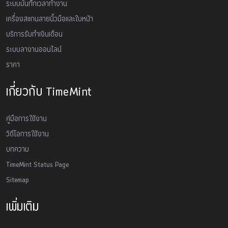
ระบบบันทึกเวลาทำงาน
เครื่องสเเกนลายนิ้วมือและใบหน้า
บริการรับทำเงินเดือน
ระบบลางานออนไลน์
ราคา
เกี่ยวกับ TimeMint
คู่มือการใช้งาน
วิดีโอการใช้งาน
บทความ
TimeMint Status Page
Sitemap
เพิ่มเติม