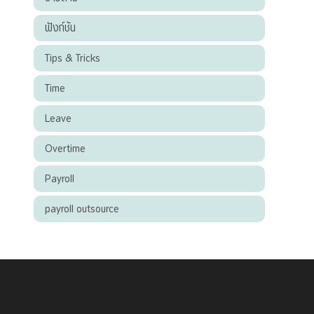
ฟังก์ชัน
Tips & Tricks
Time
Leave
Overtime
Payroll
payroll outsource