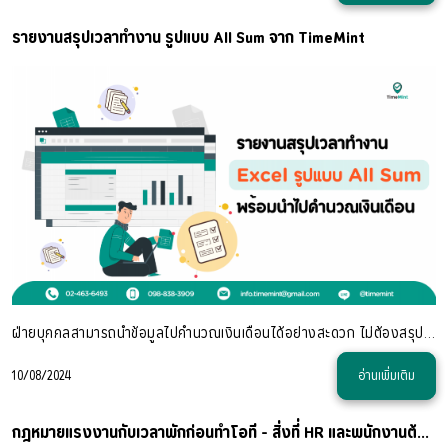
รายงานสรุปเวลาทำงาน รูปแบบ All Sum จาก TimeMint
ฝ่ายบุคคลสามารถนำข้อมูลไปคำนวณเงินเดือนได้อย่างสะดวก ไม่ต้องสรุปข้อมูลให้เสียเวลา
10/08/2024
อ่านเพิ่มเติม
กฎหมายแรงงานกับเวลาพักก่อนทำโอที - สิ่งที่ HR และพนักงานต้องทราบ