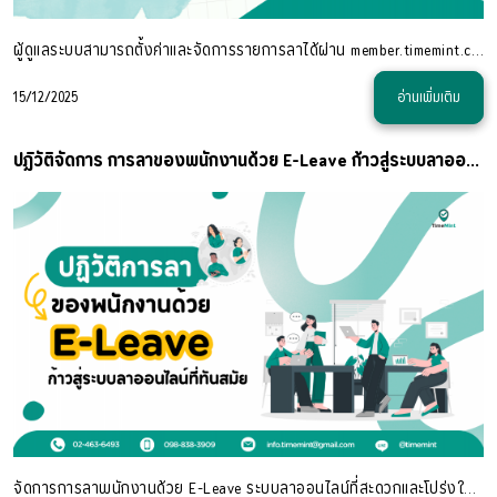
ผู้ดูแลระบบสามารถตั้งค่าและจัดการรายการลาได้ผ่าน member.timemint.co พนักงานสามารถส่งคำขอลาผ่าน service.timemint.co
15/12/2025
อ่านเพิ่มเติม
ปฏิวัติจัดการ การลาของพนักงานด้วย E-Leave ก้าวสู่ระบบลาออนไลน์ที่ทันสมัย
จัดการการลาพนักงานด้วย E-Leave ระบบลาออนไลน์ที่สะดวกและโปร่งใส เพิ่มประสิทธิภาพและลดต้นทุนในธุรกิจ