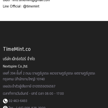
Line Official :
@timemint
TimeMint.co
บริษัท เน็กซ์สไปร์ จำกัด
Nextspire Co.,ltd.
เลขที่ 394 ชั้นที่ 2 ถนน ราษฏร์บูรณะ แขวงราษฏร์บูรณะ เขตราษฏร์บูรณะ
กรุงเทพ (สำนักงานใหญ่) 10140
เลขประจำตัวผู้เสียภาษี 0105559056587
เวลาทำการวันจันทร์ - เสาร์ เวลา 08:00 - 17:00
02-463-6493