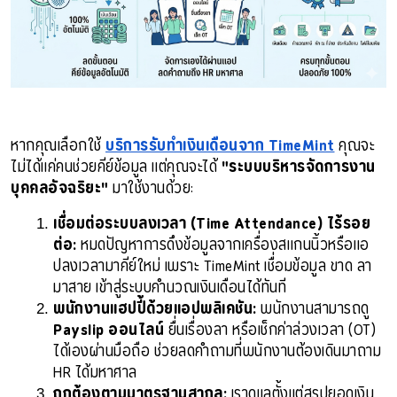
หากคุณเลือกใช้ 
บริการรับทำเงินเดือนจาก TimeMint
 คุณจะ
ไม่ได้แค่คนช่วยคีย์ข้อมูล แต่คุณจะได้ 
"ระบบบริหารจัดการงาน
บุคคลอัจฉริยะ"
 มาใช้งานด้วย:
เชื่อมต่อระบบลงเวลา (Time Attendance) ไร้รอย
ต่อ:
 หมดปัญหาการดึงข้อมูลจากเครื่องสแกนนิ้วหรือแอ
ปลงเวลามาคีย์ใหม่ เพราะ TimeMint เชื่อมข้อมูล ขาด ลา 
มาสาย เข้าสู่ระบบคำนวณเงินเดือนได้ทันที
พนักงานแฮปปี้ด้วยแอปพลิเคชัน:
 พนักงานสามารถดู 
Payslip ออนไลน์
 ยื่นเรื่องลา หรือเช็กค่าล่วงเวลา (OT) 
ได้เองผ่านมือถือ ช่วยลดคำถามที่พนักงานต้องเดินมาถาม 
HR ได้มหาศาล
ถูกต้องตามมาตรฐานสากล:
 เราดูแลตั้งแต่สรุปยอดเงิน