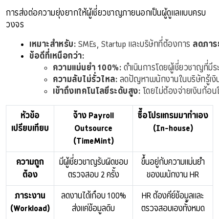
การส่งต่อความยุ่งยากให้ผู้เชี่ยวชาญภายนอกเป็นผู้ดูแลแบบครบ
วงจร
เหมาะสำหรับ:
 SMEs, Startup และบริษัทที่ต้องการ 
ลดภาร
ข้อดีที่เหนือกว่า:
ความแม่นยำ 100%:
 ดำเนินการโดยผู้เชี่ยวชาญที
ความลับไม่รั่วไหล:
 ลดปัญหาพนักงานในบริษัทรู้เงิ
เข้าถึงเทคโนโลยีระดับสูง:
 โดยไม่ต้องจ่ายเงินก้อ
หัวข้อ
จ้าง Payroll
ซื้อโปรแกรมมาทำเอง
เปรียบเทียบ
Outsource
(In-house)
(TimeMint)
ความถูก
มีผู้เชี่ยวชาญรับผิดชอบ
ขึ้นอยู่กับความแม่นยำ
ต้อง
ตรวจสอบ 2 ครั้ง
ของพนักงาน HR
ภาระงาน
ลดงานได้เกือบ 100%
HR ต้องคีย์ข้อมูลและ
(Workload)
ส่งแค่ข้อมูลดิบ
ตรวจสอบเองทั้งหมด