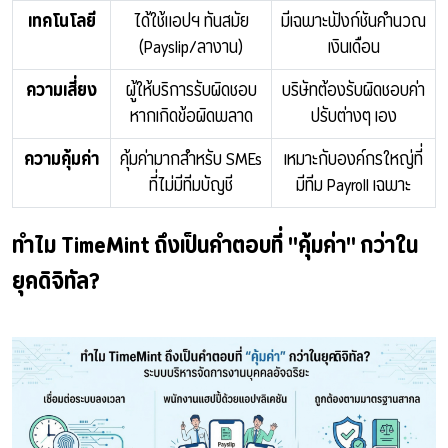
เทคโนโลยี
ได้ใช้แอปฯ ทันสมัย
มีเฉพาะฟังก์ชันคำนวณ
(Payslip/ลางาน)
เงินเดือน
ความเสี่ยง
ผู้ให้บริการรับผิดชอบ
บริษัทต้องรับผิดชอบค่า
หากเกิดข้อผิดพลาด
ปรับต่างๆ เอง
ความคุ้มค่า
คุ้มค่ามากสำหรับ SMEs
เหมาะกับองค์กรใหญ่ที่
ที่ไม่มีทีมบัญชี
มีทีม Payroll เฉพาะ
ทำไม TimeMint ถึงเป็นคำตอบที่ "คุ้มค่า" กว่าใน
ยุคดิจิทัล?