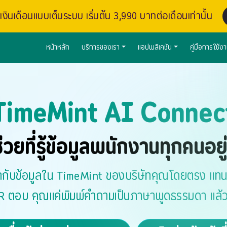
งินเดือนแบบเต็มระบบ เริ่มต้น 3,990 บาทต่อเดือนเท่านั้น
หน้าหลัก
บริการของเรา
แอปพลิเคชัน
คู่มือการใช้ง
TimeMint AI Connec
้ช่วยที่รู้ข้อมูลพนักงานทุกคนอ
้ากับข้อมูลใน TimeMint ของบริษัทคุณโดยตรง แทน
R ตอบ คุณแค่พิมพ์คำถามเป็นภาษาพูดธรรมดา แล้ว