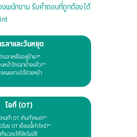
องพนักงาน รับคำตอบที่ถูกต้องได้
int
ารลาและวันหยุด
ใครลาเหลืออยู่บ้าง?"
ือนหน้าใครลาบ้างแล้ว?"
งแผนงานได้ล่วงหน้า
โอที (OT)
มไหนทำ OT เกินกำหนด?"
่วโมง OT เดือนนี้เท่าไหร่?"
คำนวณให้อัตโนมัติ