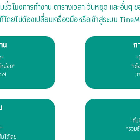
ับชั่วโมงการทำงาน ตารางเวลา วันหยุด และอื่นๆ ข
นทีโดยไม่ต้องเปลี่ยนเครื่องมือหรือเข้าสู่ระบบ TimeM
งาน
ก
?"
"
้หน่อย"
"เด
xcel
วา
น
"ที
?"
"รวมชั
ีมได้เลย