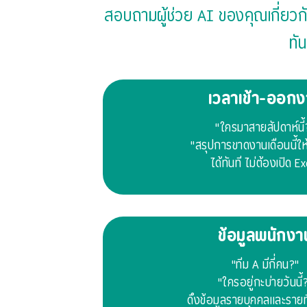
สอบถามผู้ช่วย AI ของคุณเกี่ยวก
ทั
เวลาเข้า-ออก
"ใครมาสายสัปดาห์นี้
"สรุปการขาดงานเดือนนี้ให
ได้ทันที ไม่ต้องเปิด E
ข้อมูลพนักงา
"ทีม A มีกี่คน?"
"ใครอยู่กะบ่ายวันนี้
ดึงข้อมูลรายบุคคลและรายท