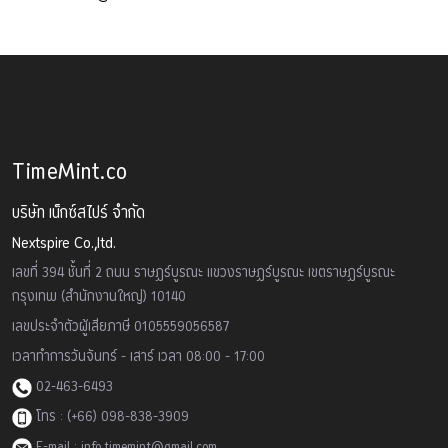
TimeMint.co
บริษัท เน็กซ์สไปร์ จำกัด
Nextspire Co.,ltd.
เลขที่ 394 ชั้นที่ 2 ถนน ราษฏร์บูรณะ แขวงราษฏร์บูรณะ เขตราษฏร์บูรณะ
กรุงเทพ (สำนักงานใหญ่) 10140
เลขประจำตัวผู้เสียภาษี 0105559056587
เวลาทำการวันจันทร์ - เสาร์ เวลา 08:00 - 17:00
02-463-6493
โทร : (+66) 098-838-3909
E-mail : info.timemint@gmail.com