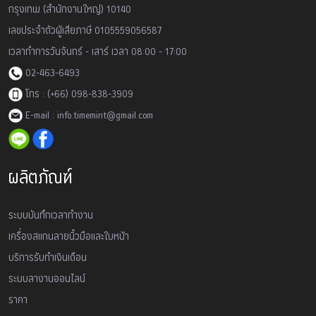
กรุงเทพ (สำนักงานใหญ่) 10140
เลขประจำตัวผู้เสียภาษี 0105559056587
เวลาทำการวันจันทร์ - เสาร์ เวลา 08:00 - 17:00
02-463-6493
โทร : (+66) 098-838-3909
E-mail : info.timemint@gmail.com
ผลิตภัณฑ์
ระบบบันทึกเวลาทำงาน
เครื่องสเเกนลายนิ้วมือและใบหน้า
บริการรับทำเงินเดือน
ระบบลางานออนไลน์
ราคา