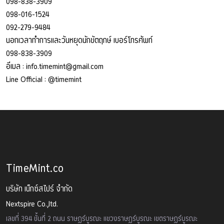
098-838-3909
098-016-1524
092-279-9484
นอกเวลาทำการและวันหยุดนักขัตฤกษ์ เบอร์โทรศัพท์
098-838-3909
อีเมล :
info.timemint@gmail.com
Line Official :
@timemint
TimeMint.co
บริษัท เน็กซ์สไปร์ จำกัด
Nextspire Co.,ltd.
เลขที่ 394 ชั้นที่ 2 ถนน ราษฏร์บูรณะ แขวงราษฏร์บูรณะ เขตราษฏร์บูรณะ