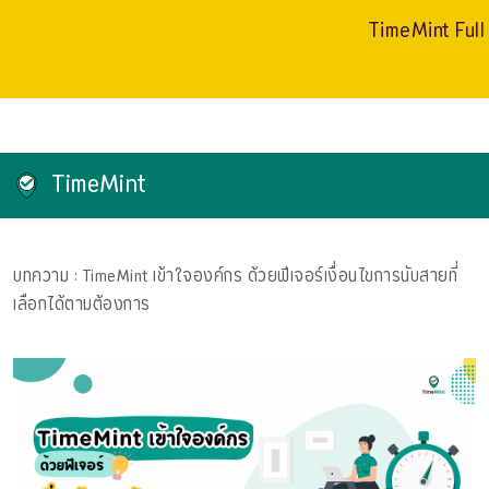
TimeMint Full 
TimeMint
บทความ
: TimeMint เข้าใจองค์กร ด้วยฟีเจอร์เงื่อนไขการนับสายที่
เลือกได้ตามต้องการ