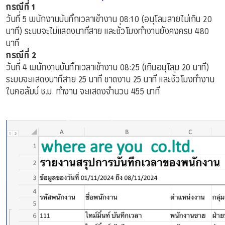
กรณีที่ 1
วันที่ 5 พนักงานบันทึกเวลาเข้างาน 08:10 (อนุโลมสายไม่เกิน 20
นาที) ระบบจะไม่แสดงนาทีสาย และชั่วโมงทำงานยังคงครบ 480
นาที
กรณีที่ 2
วันที่ 4 พนักงานบันทึกเวลาเข้างาน 08:25 (เกินอนุโลม 20 นาที)
ระบบจะแสดงนาทีสาย 25 นาที ขาดงาน 25 นาที และชั่วโมงทำงาน
ในคอลัมน์ ช.ม. ทำงาน จะแสดงจำนวน 455 นาที