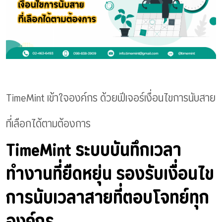
TimeMint เข้าใจองค์กร ด้วยฟีเจอร์เงื่อนไขการนับสาย
ที่เลือกได้ตามต้องการ
TimeMint ระบบบันทึกเวลา
ทำงานที่ยืดหยุ่น รองรับเงื่อนไข
การนับเวลาสายที่ตอบโจทย์ทุก