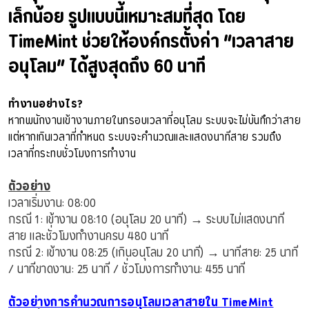
เล็กน้อย รูปแบบนี้เหมาะสมที่สุด โดย
TimeMint ช่วยให้องค์กรตั้งค่า “เวลาสาย
อนุโลม” ได้สูงสุดถึง 60 นาที
ทำงานอย่างไร?
หากพนักงานเข้างานภายในกรอบเวลาที่อนุโลม ระบบจะไม่บันทึกว่าสาย
แต่หากเกินเวลาที่กำหนด ระบบจะคำนวณและแสดงนาทีสาย รวมถึง
เวลาที่กระทบชั่วโมงการทำงาน
ตัวอย่าง
เวลาเริ่มงาน: 08:00
กรณี 1: เข้างาน 08:10 (อนุโลม 20 นาที) → ระบบไม่แสดงนาที
สาย และชั่วโมงทำงานครบ 480 นาที
กรณี 2: เข้างาน 08:25 (เกินอนุโลม 20 นาที) → นาทีสาย: 25 นาที
/ นาทีขาดงาน: 25 นาที / ชั่วโมงการทำงาน: 455 นาที
ตัวอย่างการคำนวณการอนุโลมเวลาสายใน TimeMint