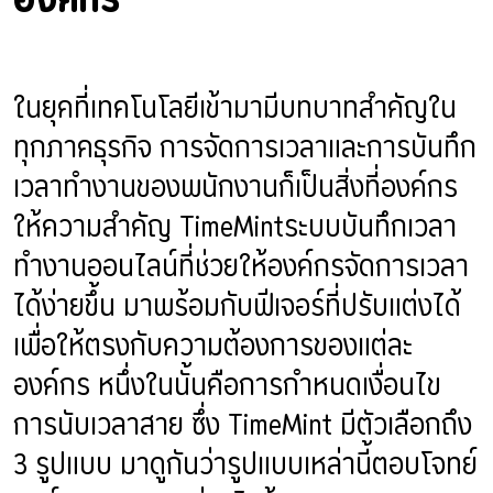
องค์กร
ในยุคที่เทคโนโลยีเข้ามามีบทบาทสำคัญใน
ทุกภาคธุรกิจ การจัดการเวลาและการบันทึก
เวลาทำงานของพนักงานก็เป็นสิ่งที่องค์กร
ให้ความสำคัญ TimeMint
ระบบบันทึกเวลา
ทำงานออนไลน์ที่ช่วยให้องค์กรจัดการเวลา
ได้ง่ายขึ้น มาพร้อมกับฟีเจอร์ที่ปรับแต่งได้
เพื่อให้ตรงกับความต้องการของแต่ละ
องค์กร หนึ่งในนั้นคือ
การกำหนดเงื่อนไข
การนับเวลาสาย ซึ่ง TimeMint มีตัวเลือกถึง
3 รูปแบบ มาดูกันว่ารูปแบบเหล่านี้ตอบโจทย์