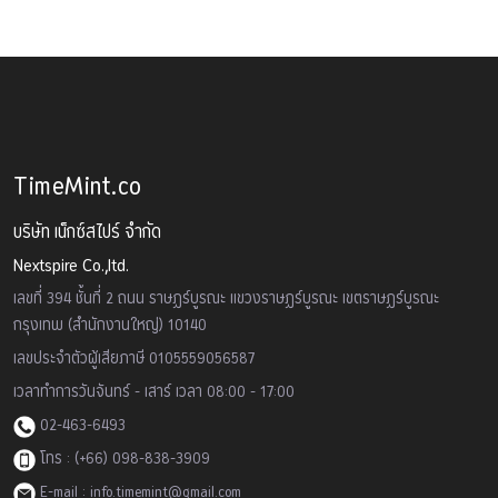
TimeMint.co
บริษัท เน็กซ์สไปร์ จำกัด
Nextspire Co.,ltd.
เลขที่ 394 ชั้นที่ 2 ถนน ราษฏร์บูรณะ แขวงราษฏร์บูรณะ เขตราษฏร์บูรณะ
กรุงเทพ (สำนักงานใหญ่) 10140
เลขประจำตัวผู้เสียภาษี 0105559056587
เวลาทำการวันจันทร์ - เสาร์ เวลา 08:00 - 17:00
02-463-6493
โทร : (+66) 098-838-3909
E-mail : info.timemint@gmail.com