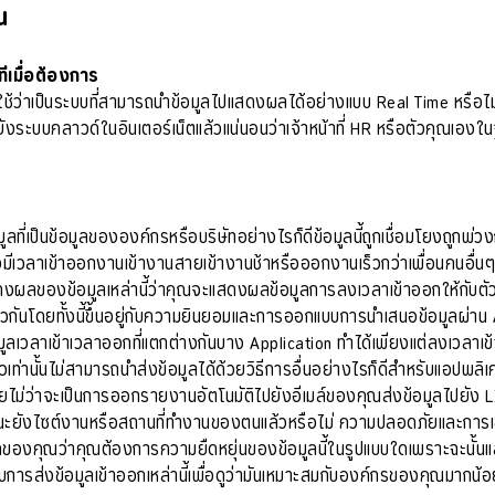
าน
ีเมื่อต้องการ
ลือกใช้ว่าเป็นระบบที่สามารถนำข้อมูลไปแสดงผลได้อย่างแบบ Real Time หรือไม่
งระบบคลาวด์ในอินเตอร์เน็ตแล้วแน่นอนว่าเจ้าหน้าที่ HR หรือตัวคุณเองใ
ลที่เป็นข้อมูลขององค์กรหรือบริษัทอย่างไรก็ดีข้อมูลนี้ถูกเชื่อมโยงถูกพ
องมีเวลาเข้าออกงานเข้างานสายเข้างานช้าหรือออกงานเร็วกว่าเพื่อนคนอื่
สดงผลของข้อมูลเหล่านี้ว่าคุณจะแสดงผลข้อมูลการลงเวลาเข้าออกให้กับตัวพ
วกันโดยทั้งนี้ขึ้นอยู่กับความยินยอมและการออกแบบการนำเสนอข้อมูลผ่าน Ap
ูลเวลาเข้าเวลาออกที่แตกต่างกันบาง Application ทำได้เพียงแต่ลงเวลาเข้า
ียวเท่านั้นไม่สามารถนำส่งข้อมูลได้ด้วยวิธีการอื่นอย่างไรก็ดีสำหรับแอป
ายไม่ว่าจะเป็นการออกรายงานอัตโนมัติไปยังอีเมล์ของคุณส่งข้อมูลไปยัง LINE
ะยังไซต์งานหรือสถานที่ทำงานของตนแล้วหรือไม่ ความปลอดภัยและการเข้าถึ
องคุณว่าคุณต้องการความยืดหยุ่นของข้อมูลนี้ในรูปแบบใดเพราะฉะนั้นแ
ส่งข้อมูลเข้าออกเหล่านี้เพื่อดูว่ามันเหมาะสมกับองค์กรของคุณมากน้