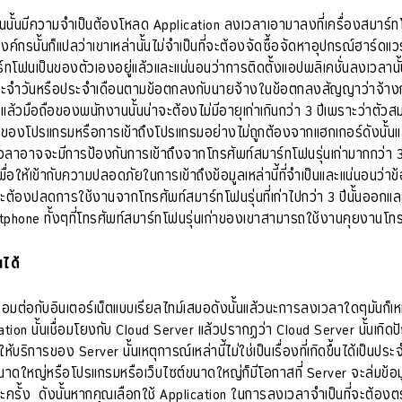
ักงานนั้นมีความจำเป็นต้องโหลด Application ลงเวลาเอามาลงที่เครื่องสมา
์กรนั้นก็แปลว่าเขาเหล่านั้นไม่จำเป็นที่จะต้องจัดซื้อจัดหาอุปกรณ์ฮาร์ดแวร
ฟนเป็นของตัวเองอยู่แล้วและแน่นอนว่าการติดตั้งแอปพลิเคชั่นลงเวลานั้นก
รงประจำวันหรือประจำเดือนตามข้อตกลงกับนายจ้างในข้อตกลงสัญญาว่าจ้างกั
งแล้วมือถือของพนักงานนั้นน่าจะต้องไม่มีอายุเก่าเกินกว่า 3 ปีเพราะว่า
ของโปรแกรมหรือการเข้าถึงโปรแกรมอย่างไม่ถูกต้องจากแฮกเกอร์ดังนั้นแล้วห
อาจจะมีการป้องกันการเข้าถึงจากโทรศัพท์สมาร์ทโฟนรุ่นเก่ามากกว่า 3 ป
ื่อให้เข้ากับความปลอดภัยในการเข้าถึงข้อมูลเหล่านี้ที่จำเป็นและแน่นอนว่า
ต้องปลดการใช้งานจากโทรศัพท์สมาร์ทโฟนรุ่นที่เก่าไปกว่า 3 ปีนั้นออกและนั
phone ทั้งๆที่โทรศัพท์สมาร์ทโฟนรุ่นเก่าของเขาสามารถใช้งานคุยงานโทรศ
ได้
เชื่อมต่อกับอินเตอร์เน็ตแบบเรียลไทม์เสมอดังนั้นแล้วนะการลงเวลาใดๆมันก็เห
cation นั้นเชื่อมโยงกับ Cloud Server แล้วปรากฏว่า Cloud Server นั้นเกิดป
บริการของ Server นั้นเหตุการณ์เหล่านี้ไม่ใช่เป็นเรื่องที่เกิดขึ้นได้เป็นป
ขนาดใหญ่หรือโปรแกรมหรือเว็บไซต์ขนาดใหญ่ก็มีโอกาสที่ Server จะล่มข้อมูลเข้าถ
ครั้ง ดังนั้นหากคุณเลือกใช้ Application ในการลงเวลาจำเป็นที่จะต้องตระ