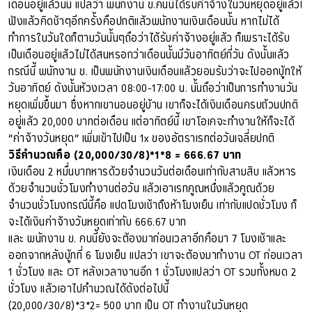
เดือนอยู่แล้วนั้น แปลว่า พนักงาน ข.คนนี้ได้รับค่าจ้างในวันหยุดอยู่แล้ว!
ฟังแล้วคิดช้าๆอีกครั้งคือปกติแล้วพนักงานเงินเดือนนั้น หากไม่ได้
ทำการในวันใดก็ตามวันนั้นๆถือว่าได้รับค่าจ้างอยู่แล้ว ก็เพราะได้รับ
เป็นเดือนอยู่แล้วไม่ได้สนหรอกว่าเดือนนั้นมีวันอาทิตย์กี่วัน ดังนั้นแล้ว
กรณีนี้ พนักงาน ข. เป็นพนักงานเงินเดือนแล้วยอมรับว่าจะไปออกบู้ทให้
วันอาทิตย์ ดังนั้นห้วงเวลา 08:00-17:00 น. นั้นถือว่าเป็นการทำงานวัน
หยุดเพิ่มขึ้นมา ซึ่งหากเขานอนอยู่บ้าน เขาก็จะได้เงินเดือนครบถ้วนปกติ
อยู่แล้ว 20,000 บาทต่อเดือน แต่อาทิตย์นี้ เขาโอเคจะทำงานให้ก็จะได้
“ค่าจ้างวันหยุด” เพิ่มเข้าไปเป็น 1x ของอัตราเรทต่อวันเฉลี่ยปกติ
วิธีคำนวณคือ (20,000/30/8)*1*8 = 666.67 บาท
เงินเดือน 2 หมื่นบาทหารด้วยจำนวนวันต่อเดือนเท่ากับสามสิบ แล้วหาร
ด้วยจำนวนชั่วโมงทำงานต่อวัน แล้วเอาเรทคูณหนึ่งแล้วคูณด้วย
จำนวนชั่วโมงกรณีนี้คือ แปดโมงเช้าถึงห้าโมงเย็น เท่ากับแปดชั่วโมง ก็
จะได้เงินค่าจ้างวันหยุดเท่ากับ 666.67 บาท
และ พนักงาน ข. คนนี้ยังจะต้องมาก่อนเวลาอีกคือมา 7 โมงเช้าและ
ออกจากหลังบู้ทที่ 6 โมงเย็น แปลว่า เขาจะต้องมาทำงาน OT ก่อนเวลา
1 ชั่วโมง และ OT หลังเวลางานอีก 1 ชั่วโมงแปลว่า OT รวมทั้งหมด 2
ชั่วโมง แล้วเอาไปคำนวณได้ดังต่อไปนี้
(20,000/30/8)*3*2= 500 บาท เป็น OT ทำงานในวันหยุด