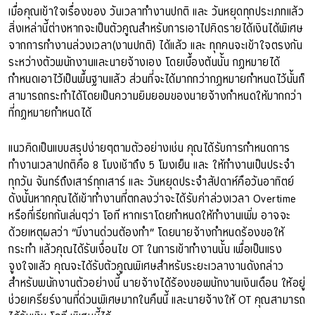
เมื่อคุณเข้าใจเรื่องของ วันเวลาทำงานปกติ และ วันหยุดทุกประเภทแล้ว
สิ่งเหล่านี้ต่างหากจะเป็นตัวคูณสำหรับการเอาไปคิดรายได้เงินได้พิเศษ
จากการทำงานล่วงเวลา(งานปกติ) ได้แล้ว และ ทุกคนจะเข้าใจตรงกัน
ระหว่างตัวพนักงานและนายจ้างเอง โดยเบื้องต้นนั้น กฏหมายได้
กำหนดเอาไว้เป็นพื้นฐานแล้ว ส่วนที่จะได้มากกว่ากฏหมายกำหนดไว้นั้นก็
สามารถกระทำได้โดยเป็นความยิมยอมของนายจ้างกำหนดให้มากกว่า
ที่กฏหมายกำหนดได้
แนวคิดเป็นแบบสรุปง่ายๆตามตัวอย่างเช่น คุณได้รับการกำหนดการ
ทำงานเวลาปกติคือ 8 โมงเช้าถึง 5 โมงเย็น และ ให้ทำงานเป็นประจำ
ทุกวัน จันทร์ถึงเสาร์ทุกเสาร์ และ วันหยุดประจำสัปดาห์คือวันอาทิตย์
ดังนั้นหากคุณได้เข้าทำงานที่ตกลงว่าจะได้รับค่าล่วงเวลา Overtime
หรือที่เรียกกันเล่นๆว่า โอที หากเราโดยกำหนดให้ทำงานเพิ่ม อาจจะ
ด้วยเหตุผลว่า “มีงานด่วนต้องทำ” โดยนายจ้างกำหนดร้องขอให้
กระทำ แล้วคุณได้รับเงื่อนไข OT ในการเข้าทำงานนั้น เพื่อเป็นแรง
จูงใจแล้ว คุณจะได้รับตัวคูณพิเศษสำหรับระยะเวลางานดังกล่าว
สำหรับพนักงานตัวอย่างนี้ นายจ้างได้ร้องขอพนักงานเงินเดือน ให้อยู่
ช่วยเครียร์งานที่ด่วนพิเศษมากในคืนนี้ และนายจ้างให้ OT คุณสามารถ