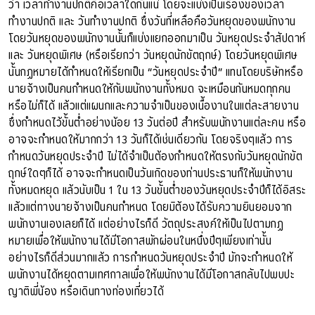
ว่า เวลาทำงานปกติคือเวลาใดกันแน่ โดยจะแบ่งเป็นเรื่องของเวลา
ทำงานปกติ และ วันทำงานปกติ ซึ่งวันที่เหลือคือวันหยุดของพนักงาน
โดยวันหยุดของพนักงานนั้นก็แบ่งแยกออกมาเป็น วันหยุดประจำสัปดาห์
และ วันหยุดพิเศษ (หรือเรียกว่า วันหยุดนักขัตฤกษ์) โดยวันหยุดพิเศษ
นั้นกฏหมายได้กำหนดให้เรียกเป็น “วันหยุดประจำปี” แทนโดยบริษัทหรือ
นายจ้างเป็นคนกำหนดให้กับพนักงานทั้งหมด จะเหมือนกันหมดทุกคน
หรือไม่ก็ได้ แล้วแต่แผนกและความจำเป็นของเนื้องานในแต่ละสายงาน
ซึ่งกำหนดไว้ขั้นต่ำอย่างน้อย 13 วันต่อปี สำหรับพนักงานแต่ละคน หรือ
อาจจะกำหนดให้มากกว่า 13 วันก็ได้เช่นเดียวกัน โดยจริงๆแล้ว การ
กำหนดวันหยุดประจำปี ไม่ได้จำเป็นต้องกำหนดให้ตรงกับวันหยุดนักขัต
ฤกษ์ใดๆก็ได้ อาจจะกำหนดเป็นวันเกิดของท่านประธานก็ให้พนักงาน
ทั้งหมดหยุด แล้วนับเป็น 1 ใน 13 วันขั้นต่ำของวันหยุดประจำปีก็ได้อิสระ
แล้วแต่ทางนายจ้างเป็นคนกำหนด โดยมิต้องได้รับความยินยอมจาก
พนักงานเองเลยก็ได้ แต่อย่างไรก็ดี วัตถุประสงค์ให้เป็นไปตามกฏ
หมายเพื่อให้พนักงานได้มีโอกาสพักผ่อนในหนึ่งปีๆเพียงเท่านั้น
อย่างไรก็ดีส่วนมากแล้ว การกำหนดวันหยุดประจำปี มักจะกำหนดให้
พนักงานได้หยุดตามเทศกาลเพื่อให้พนักงานได้มีโอกาสกลับไปพบปะ
ญาติพี่น้อง หรือเดินทางท่องเที่ยวได้